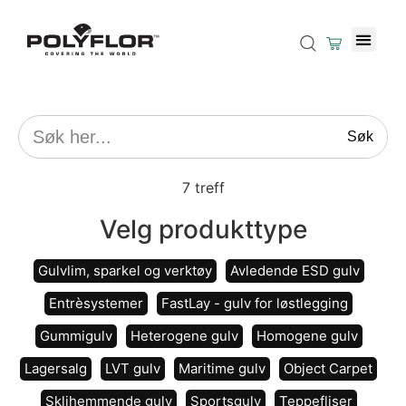
Søk
7
treff
Velg produkttype
Gulvlim, sparkel og verktøy
Avledende ESD gulv
Entrèsystemer
FastLay - gulv for løstlegging
Gummigulv
Heterogene gulv
Homogene gulv
Lagersalg
LVT gulv
Maritime gulv
Object Carpet
Sklihemmende gulv
Sportsgulv
Teppefliser