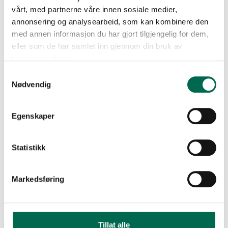
vårt, med partnerne våre innen sosiale medier,
Leggeanvisning Expona Clic 19 dB
annonsering og analysearbeid, som kan kombinere den
Stone
med annen informasjon du har gjort tilgjengelig for dem,
eller som de har samlet inn gjennom din bruk av
tjenestene deres.
Leggeanvisning Expona Simplay
Samtykkevalg
19dB
Nødvendig
Leggeanvisning for Expona Simplay
Egenskaper
PUR
Statistikk
Leggeanvisning Polysafe QuickLay
Markedsføring
PUR
Leggeanvsining for Expona Puzzle
Tillat alle