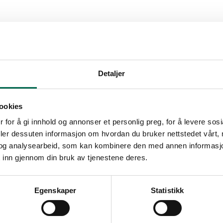
go ANT 48 Grantio/Zeus
 Artigo gummigulv
Detaljer
ookies
Artigo trappesystem
 for å gi innhold og annonser et personlig preg, for å levere sos
deler dessuten informasjon om hvordan du bruker nettstedet vårt,
og analysearbeid, som kan kombinere den med annen informasjon d
 inn gjennom din bruk av tjenestene deres.
Egenskaper
Statistikk