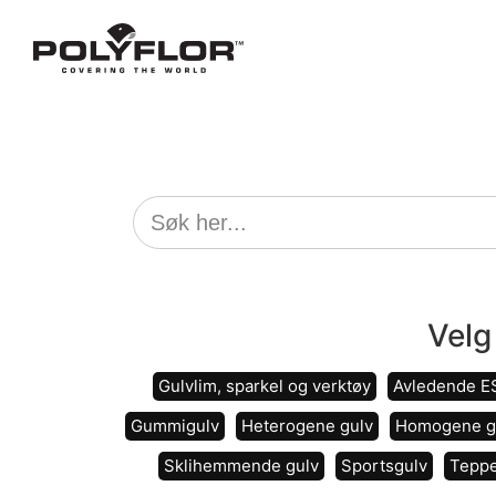
Velg
Gulvlim, sparkel og verktøy
Avledende E
Gummigulv
Heterogene gulv
Homogene g
Sklihemmende gulv
Sportsgulv
Teppe