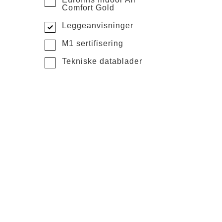
Comfort Gold
Leggeanvisninger
M1 sertifisering
Tekniske datablader
Vedlikehold
ingelser
ring
tatement