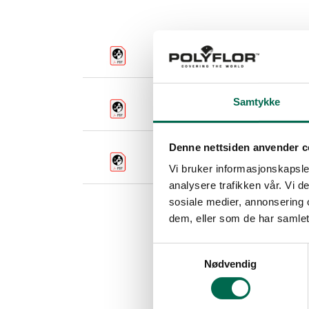
Leggeanvisning Arti
Leggeanvisning
Samtykke
Denne nettsiden anvender c
Leggeanvisning 
Vi bruker informasjonskapsler
analysere trafikken vår. Vi 
sosiale medier, annonsering 
dem, eller som de har samlet
Samtykkevalg
Nødvendig