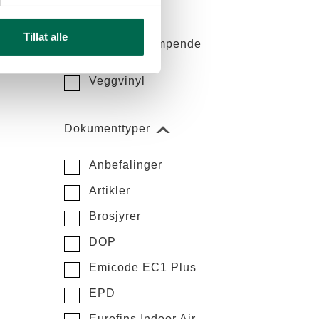
Tepper
Tillat alle
Trinnlydsdempende
gulv
Veggvinyl
Dokumenttyper
Anbefalinger
Artikler
Brosjyrer
DOP
Emicode EC1 Plus
EPD
Eurofins Indoor Air