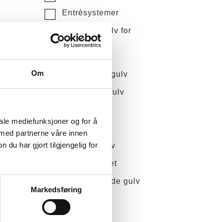
Entrèsystemer
FastLay - gulv for
løstlegging
Gummigulv
Om
Heterogene gulv
Homogene gulv
Lagersalg
iale mediefunksjoner og for å
LVT gulv
 med partnerne våre innen
u har gjort tilgjengelig for
Maritime gulv
Object Carpet
Sklihemmende gulv
Markedsføring
Sportsgulv
Teppefliser