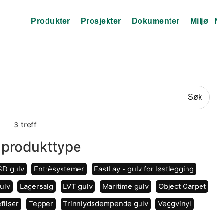
Produkter
Prosjekter
Dokumenter
Miljø
Søk
3
treff
 produkttype
SD gulv
Entrèsystemer
FastLay - gulv for løstlegging
ulv
Lagersalg
LVT gulv
Maritime gulv
Object Carpet
fliser
Tepper
Trinnlydsdempende gulv
Veggvinyl