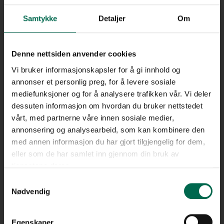
Samtykke
Detaljer
Om
Denne nettsiden anvender cookies
Vi bruker informasjonskapsler for å gi innhold og
annonser et personlig preg, for å levere sosiale
mediefunksjoner og for å analysere trafikken vår. Vi deler
dessuten informasjon om hvordan du bruker nettstedet
vårt, med partnerne våre innen sosiale medier,
annonsering og analysearbeid, som kan kombinere den
med annen informasjon du har gjort tilgjengelig for dem,
Se med lys bakgrunn
eller som de har samlet inn gjennom din bruk av
tjenestene deres.
Bestill en prøve – legg i kurv
Samtykkevalg
Nødvendig
Egenskaper