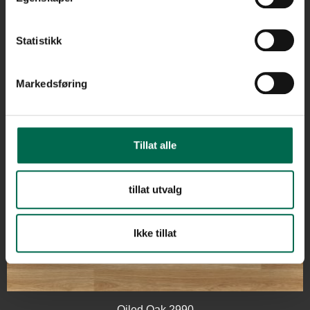
FLERE FARGER
French Walnut 3120
Statistikk
Markedsføring
European Oak 3340
Tillat alle
Rustic Oak 3330
tillat utvalg
Ikke tillat
American Oak 3380
Oiled Oak 2990