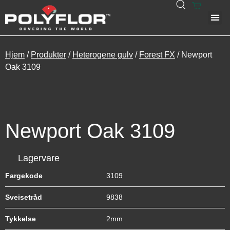
Hjem
/
Produkter
/
Heterogene gulv
/
Forest FX
/ Newport
Oak 3109
Newport Oak 3109
Lagervare
Fargekode
3109
Sveisetråd
9838
Tykkelse
2mm