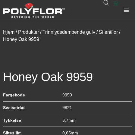
Upland Oak 8954
Eden Oak Parquet 8955
Hjem
/
Produkter
/
Trinnlydsdempende gulv
/
Silentflor
/
Honey Oak 9959
Serene Oak Parquet 8956
Honey Oak 9959
Upland Oak Parquet 8957
Fargekode
9959
Sveisetråd
9821
Dove Cement 8958
Tykkelse
3,7mm
Slitesjikt
0,65mm