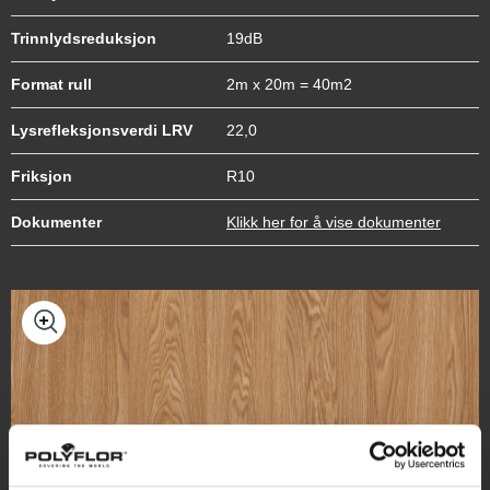
Trinnlydsreduksjon
19dB
Pewter Cement 8959
Format rull
2m x 20m = 40m2
Lysrefleksjonsverdi LRV
22,0
Sepia Cement 8960
Friksjon
R10
Dokumenter
Klikk her for å vise dokumenter
Pebble 8961
Oyster 8962
Silver Oak 9951