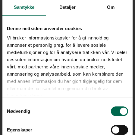
Samtykke
Detaljer
Om
Denne nettsiden anvender cookies
Sun Bleached Oak 9952
Vi bruker informasjonskapsler for å gi innhold og
annonser et personlig preg, for å levere sosiale
mediefunksjoner og for å analysere trafikken vår. Vi deler
Warm Limed Ash 9953
dessuten informasjon om hvordan du bruker nettstedet
vårt, med partnerne våre innen sosiale medier,
annonsering og analysearbeid, som kan kombinere den
Se med lys bakgrunn
med annen informasjon du har gjort tilgjengelig for dem,
Roasted Limed Ash 9954
eller som de har samlet inn gjennom din bruk av
tjenestene deres.
Bestill en prøve – legg i kurv
Samtykkevalg
Nødvendig
Classic Limed Ash 9955
FLERE FARGER
Egenskaper