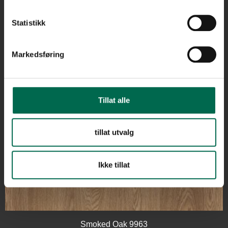
Blond Oak 9956
Statistikk
Markedsføring
English Oak 9957
Tillat alle
Honey Oak 9959
tillat utvalg
Ikke tillat
Toasted Oak 9960
Smoked Oak 9963