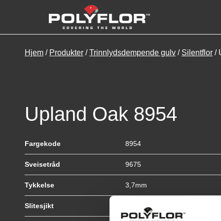
Hjem
/
Produkter
/
Trinnlydsdempende gulv
/
Silentflor
/ 
Upland Oak 8954
Fargekode
8954
Sveisetråd
9675
Tykkelse
3,7mm
Slitesjikt
0,65mm