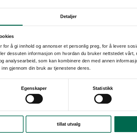
Detaljer
ookies
r
 for å gi innhold og annonser et personlig preg, for å levere sos
deler dessuten informasjon om hvordan du bruker nettstedet vårt,
og analysearbeid, som kan kombinere den med annen informasjon d
 inn gjennom din bruk av tjenestene deres.
Se med lys bakgrunn
Egenskaper
Statistikk
Bestill en prøve – legg i kurv
tillat utvalg