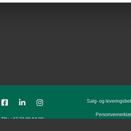
Salg- og leveringsbet
Personvernerklæ
Tlf.:
+47 23 00 84 00
ost:
firmapost@polyflor.no
Modern Slavery Act S