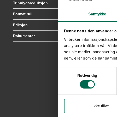
Trinnlydsreduksjon
19dB
Samtykke
Format rull
2m x 20m = 40m2
Friksjon
R10
Denne nettsiden anvender c
Dokumenter
Klikk her for å vise dokumente
Vi bruker informasjonskapsler
analysere trafikken vår. Vi 
sosiale medier, annonsering 
dem, eller som de har samlet
Samtykkevalg
Nødvendig
Ikke tillat