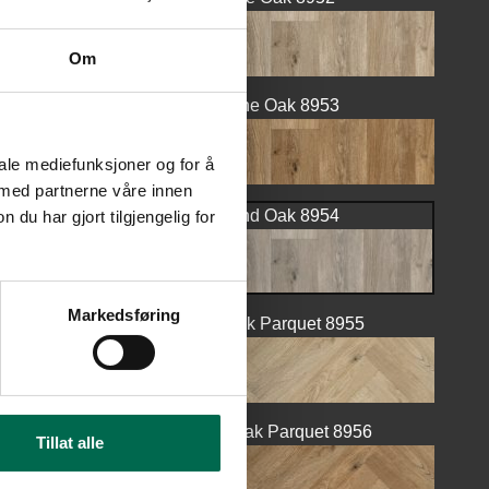
Om
Serene Oak 8953
iale mediefunksjoner og for å
 med partnerne våre innen
Upland Oak 8954
u har gjort tilgjengelig for
Markedsføring
Eden Oak Parquet 8955
Serene Oak Parquet 8956
Tillat alle