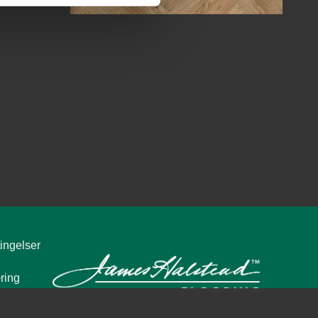
Upland Oak Parquet 8957
Dove Cement 8958
Pewter Cement 8959
Sepia Cement 8960
ingelser
ring
tatement
Pebble 8961