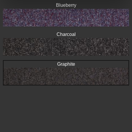
Blueberry
Charcoal
Graphite
Indigo
Kingfisher