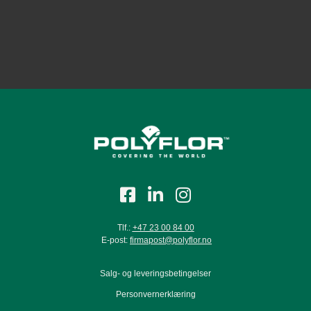
Lavender
Magneta Rock
Midnight
Tlf.:
+47 23 00 84 00
E-post:
firmapost@polyflor.no
Moorland
Salg- og leveringsbetingelser
Personvernerklæring