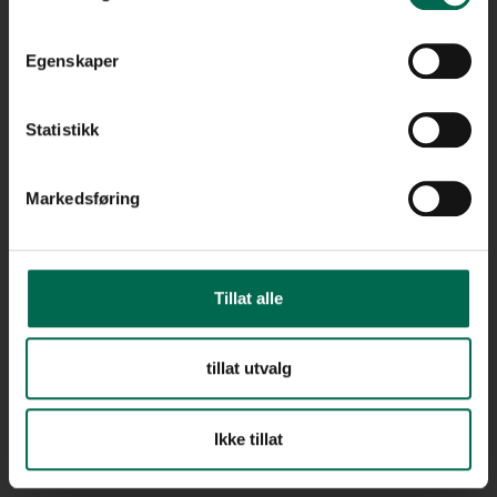
Bestill en prøve – legg i kurv
Egenskaper
Statistikk
FLERE FARGER
Apple
Markedsføring
Blue Moon
Tillat alle
tillat utvalg
Blue Yonder
Ikke tillat