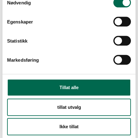
Nødvendig
Kayar K21/M
Bestill en prøve – legg i kurv
Egenskaper
Kayar K27/M
Statistikk
FLERE FARGER
Markedsføring
Kayar K49/M
Tillat alle
Kayar K54/M
tillat utvalg
Ikke tillat
Kayar K62/M