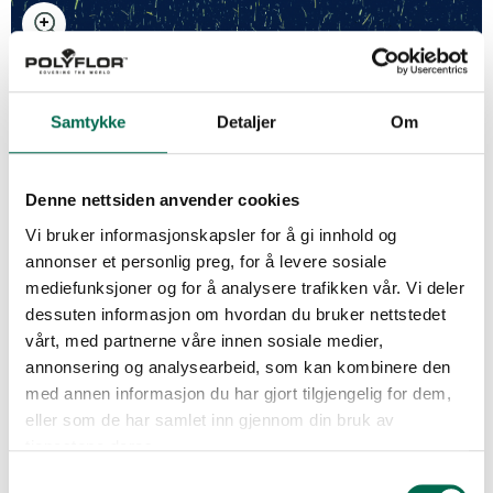
Kayar K184/M
Samtykke
Detaljer
Om
Kayar K00/M
Denne nettsiden anvender cookies
Vi bruker informasjonskapsler for å gi innhold og
annonser et personlig preg, for å levere sosiale
mediefunksjoner og for å analysere trafikken vår. Vi deler
Kayar K01/M
dessuten informasjon om hvordan du bruker nettstedet
vårt, med partnerne våre innen sosiale medier,
annonsering og analysearbeid, som kan kombinere den
med annen informasjon du har gjort tilgjengelig for dem,
Kayar K17/M
eller som de har samlet inn gjennom din bruk av
tjenestene deres.
Samtykkevalg
Se med mørk bakgrunn