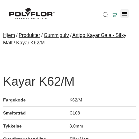
Hjem
/
Produkter
/
Gummigulv
/
Artigo Kayar Gaia - Silky
Matt
/ Kayar K62/M
Kayar K62/M
Fargekode
K62/M
Smeltetråd
C108
Kayar K103/M
Tykkelse
3,0mm