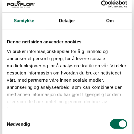
Samtykke
Detaljer
Om
Denne nettsiden anvender cookies
Vi bruker informasjonskapsler for å gi innhold og
annonser et personlig preg, for å levere sosiale
mediefunksjoner og for å analysere trafikken vår. Vi deler
dessuten informasjon om hvordan du bruker nettstedet
vårt, med partnerne våre innen sosiale medier,
annonsering og analysearbeid, som kan kombinere den
med annen informasjon du har gjort tilgjengelig for dem,
eller som de har samlet inn gjennom din bruk av
Se med mørk bakgrunn
tjenestene deres.
Everoll Classic Amsterdam
Samtykkevalg
Nødvendig
Bestill en prøve – legg i kurv