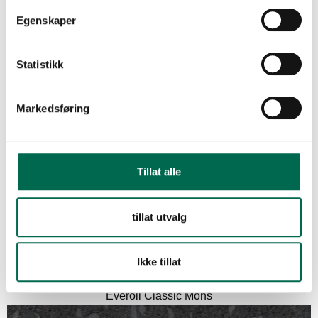
Everoll Classic Berlin
Egenskaper
FLERE FARGER
Statistikk
Everoll Classic Goa
Markedsføring
Everoll Classic Manaus
Tillat alle
tillat utvalg
Everoll Classic Melbourne
Ikke tillat
Everoll Classic Mons