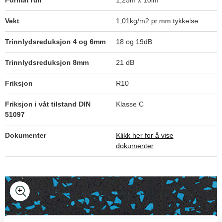
Format rull
1,25m x 10lm
Vekt
1,01kg/m2 pr.mm tykkelse
Trinnlydsreduksjon 4 og 6mm
18 og 19dB
Trinnlydsreduksjon 8mm
21 dB
Friksjon
R10
Friksjon i våt tilstand DIN
Klasse C
51097
Dokumenter
Klikk her for å vise
dokumenter