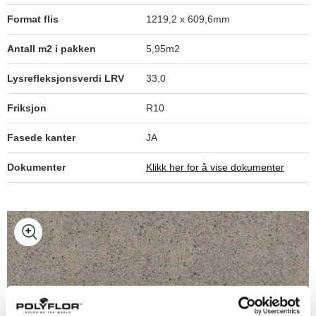
Format flis
1219,2 x 609,6mm
Antall m2 i pakken
5,95m2
Tan Cement 5035
Lysrefleksjonsverdi LRV
33,0
Friksjon
R10
Warm Grey Concrete 5064
Fasede kanter
JA
Dokumenter
Klikk her for å vise dokumenter
Light Grey Concrete 5067
Cool Grey Concrete 5068