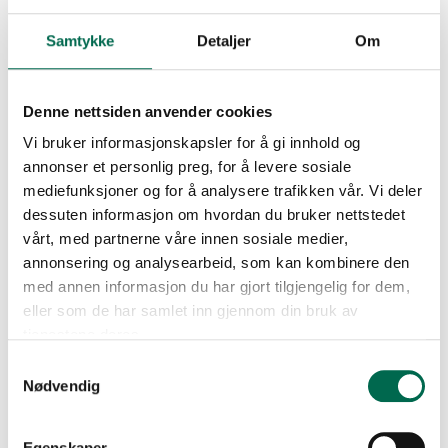
Dark Grey Concrete 5069
Samtykke
Detaljer
Om
Denne nettsiden anvender cookies
Black Textile 5077
Vi bruker informasjonskapsler for å gi innhold og
annonser et personlig preg, for å levere sosiale
mediefunksjoner og for å analysere trafikken vår. Vi deler
dessuten informasjon om hvordan du bruker nettstedet
Industrial Steel 5101
vårt, med partnerne våre innen sosiale medier,
annonsering og analysearbeid, som kan kombinere den
med annen informasjon du har gjort tilgjengelig for dem,
Se med mørk bakgrunn
eller som de har samlet inn gjennom din bruk av
Iron Ore 5102
tjenestene deres.
Samtykkevalg
Bestill en prøve – legg i kurv
Nødvendig
Light Micro Terazzo 5123
Egenskaper