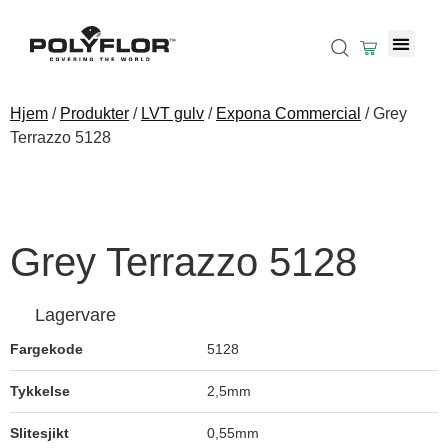
Naked Blond Oak 4222
Hjem
/
Produkter
/
LVT gulv
/
Expona Commercial
/ Grey
Saddlebrown Oak Parquet 4223
Terrazzo 5128
Calder Oak Parquet 4224
Grey Terrazzo 5128
Lagervare
Harefield Oak Parquet 4226
Fargekode
5128
Tykkelse
2,5mm
Pure Cement 5034
Slitesjikt
0,55mm