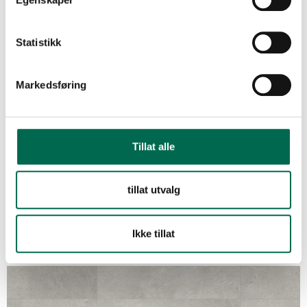
FLERE FARGER
Statistikk
Grey Micro Terazzo 5124
Markedsføring
Silica Micro Terazzo 5126
Tillat alle
Grey Terrazzo 5128
tillat utvalg
Ikke tillat
Light Modern Concrete 5439