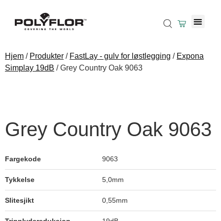
Hjem
/
Produkter
/
FastLay - gulv for løstlegging
/
Expona
Simplay 19dB
/ Grey Country Oak 9063
Grey Country Oak 9063
Fargekode
9063
Tykkelse
5,0mm
Slitesjikt
0,55mm