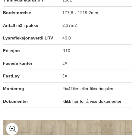
Trinnlydsreduksjon
19dB
Bordstørrelse
177,8 x 1219,2mm
Antall m2 i pakke
2,17m2
Lysrefleksjonsverdi LRV
40,0
Friksjon
R10
Fasede kanter
JA
FastLay
JA
Montering
Fix4Tiles eller fikseringslim
Dokumenter
Klikk her for å vise dokumenter