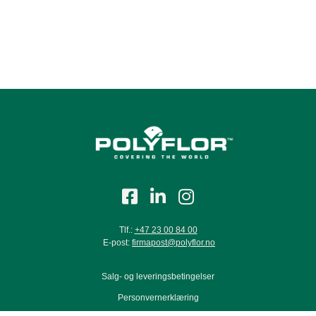
Dark Grey Concrete 9072
Cold Grey Concrete 9069
Warm Grey Concrete 9071
Tlf.:
+47 23 00 84 00
E-post:
firmapost@polyflor.no
Light Grey Concrete 9070
Salg- og leveringsbetingelser
Personvernerklæring