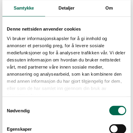
Samtykke
Detaljer
Om
Denne nettsiden anvender cookies
Vi bruker informasjonskapsler for å gi innhold og
annonser et personlig preg, for å levere sosiale
mediefunksjoner og for å analysere trafikken vår. Vi deler
dessuten informasjon om hvordan du bruker nettstedet
vårt, med partnerne våre innen sosiale medier,
annonsering og analysearbeid, som kan kombinere den
Se med mørk bakgrunn
med annen informasjon du har gjort tilgjengelig for dem,
eller som de har samlet inn gjennom din bruk av
tjenestene deres.
Bestill en prøve – legg i kurv
Samtykkevalg
Nødvendig
FLERE FARGER
Egenskaper