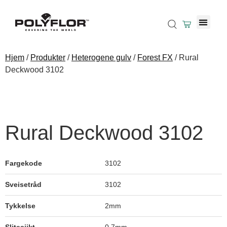
Hjem
/
Produkter
/
Heterogene gulv
/
Forest FX
/ Rural
Deckwood 3102
Rural Deckwood 3102
Fargekode
3102
Sveisetråd
3102
French Walnut 3120
Tykkelse
2mm