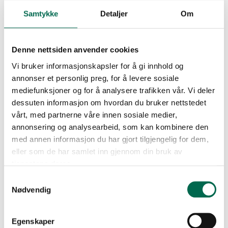
Newport Oak 3109
Samtykke
Detaljer
Om
Denne nettsiden anvender cookies
Oslo Oak 3104
Vi bruker informasjonskapsler for å gi innhold og
annonser et personlig preg, for å levere sosiale
mediefunksjoner og for å analysere trafikken vår. Vi deler
Blanched Oak 3113
dessuten informasjon om hvordan du bruker nettstedet
vårt, med partnerne våre innen sosiale medier,
annonsering og analysearbeid, som kan kombinere den
Se med mørk bakgrunn
med annen informasjon du har gjort tilgjengelig for dem,
eller som de har samlet inn gjennom din bruk av
Rock Salt Oak 3103
tjenestene deres.
Bestill en prøve – legg i kurv
Samtykkevalg
Nødvendig
Alloyed Timber 3105
FLERE FARGER
Egenskaper