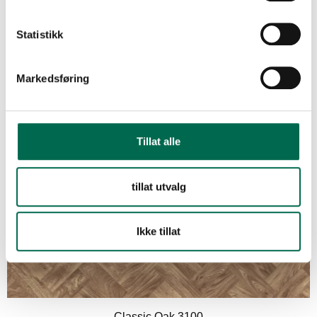
Statistikk
Parish Oak Parquet 3106
Markedsføring
Grey Sawmill Oak 3101
Tillat alle
Rural Deckwood 3102
tillat utvalg
Ikke tillat
Eaton Oak Parquet 3108
Classic Oak 3100