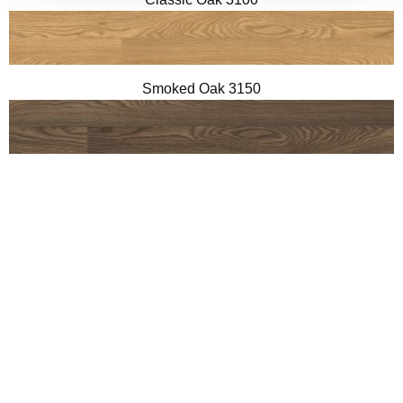
Smoked Oak 3150
Mahogany 3360
Brazilian Walnut 3990