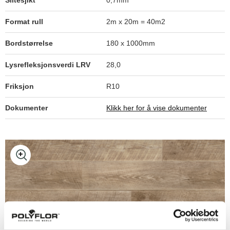
Slitesjikt
0,7mm
Format rull
2m x 20m = 40m2
European Oak 3340
Bordstørrelse
180 x 1000mm
Lysrefleksjonsverdi LRV
28,0
Rustic Oak 3330
Friksjon
R10
Dokumenter
Klikk her for å vise dokumenter
American Oak 3380
Oiled Oak 2990