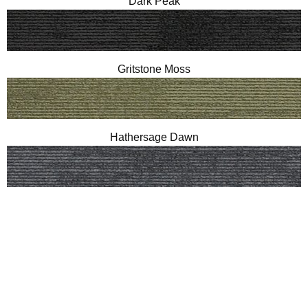
Dark Peak
Gritstone Moss
Hathersage Dawn
Oswald Grey
Pennine Stone