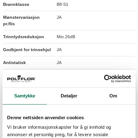
Brannklasse
Bfl-S1
Mønstervariasjon
JA
pr.flis
Trinnlydsreduksjon
Min.26dB
Godkjent for trinsehjul
JA
Antistatisk
JA
Garanti
10 år
Bruksområde
Kommersielt
Samtykke
Detaljer
Om
Dokumenter
Klikk her for å vise dokumenter
Denne nettsiden anvender cookies
Vi bruker informasjonskapsler for å gi innhold og
annonser et personlig preg, for å levere sosiale