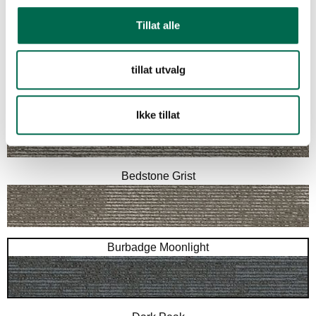
Bestill en prøve – legg i kurv
Tillat alle
tillat utvalg
FLERE FARGER
Baslow Mist
Ikke tillat
Bedstone Grist
Burbadge Moonlight