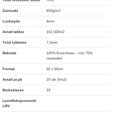
Total resirkulert andel
78%
Garnvekt
650g/m2
Luvhøyde
4mm
Antall løkker
161,500m2
Total tykkelse
7,0mm
Bakside
100% Envirobase – min.75%
resirkulert
Format
50 x 50cm
Antall pr.pk
20 stk (5m2)
Bruksklasse
33
Lysrefleksjonsverdi
LRV