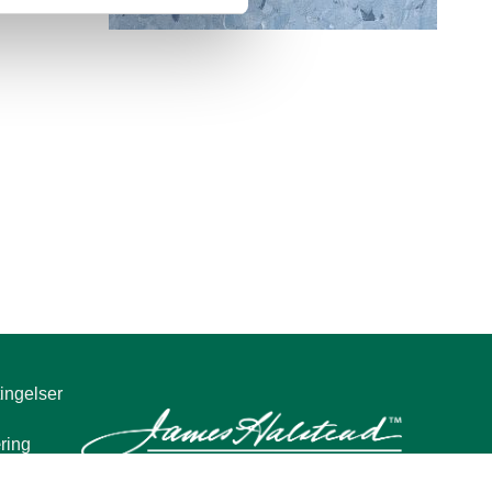
Stone Blue 1840
Nutmeg 1910
ingelser
ring