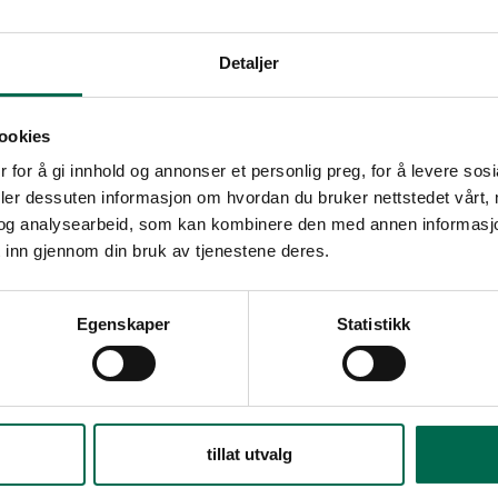
Detaljer
ookies
enter
 for å gi innhold og annonser et personlig preg, for å levere sos
deler dessuten informasjon om hvordan du bruker nettstedet vårt,
og analysearbeid, som kan kombinere den med annen informasjon d
 inn gjennom din bruk av tjenestene deres.
Se med mørk bakgrunn
Egenskaper
Statistikk
Bestill en prøve – legg i kurv
tillat utvalg