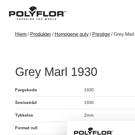
Hjem
/
Produkter
/
Homogene gulv
/
Prestige
/ Grey Mar
Grey Marl 1930
Fargekode
1930
Sveisetråd
1930
Tykkelse
2mm
Format rull
2m x 20m = 40m2