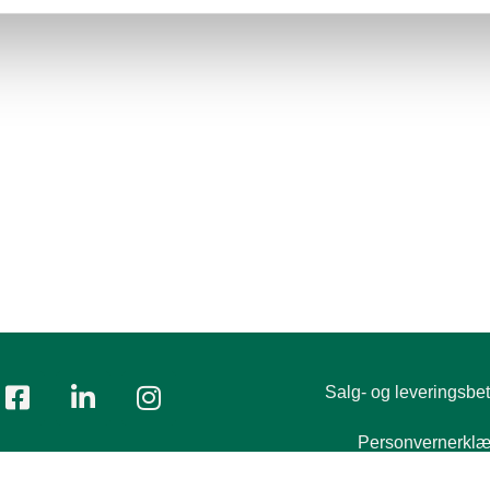
Salg- og leveringsbet
Personvernerklæ
Tlf.:
+47 23 00 84 00
ost:
firmapost@polyflor.no