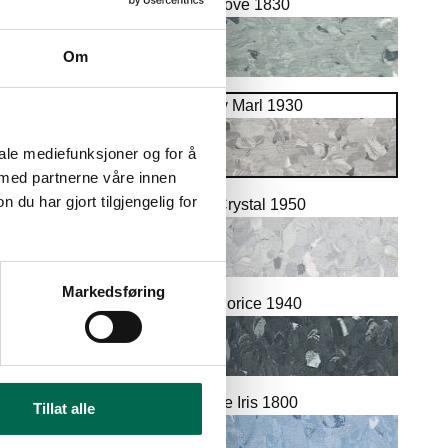
Clove 1830
Om
Grey Marl 1930
iale mediefunksjoner og for å
 med partnerne våre innen
u har gjort tilgjengelig for
Ice Crystal 1950
Markedsføring
Liquorice 1940
Pale Iris 1800
Tillat alle