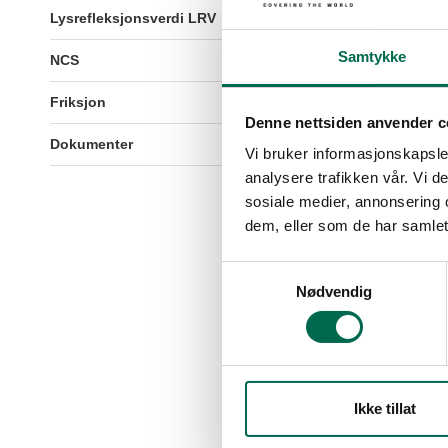
Lysrefleksjonsverdi LRV
40,5
Samtykke
NCS
S 3502-R
Friksjon
R9
Denne nettsiden anvender c
Dokumenter
Klikk her for å vise dokum
Vi bruker informasjonskapsler
analysere trafikken vår. Vi 
sosiale medier, annonsering 
dem, eller som de har samlet
Samtykkevalg
Nødvendig
Ikke tillat