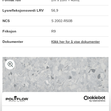
Format rull
2m x 20m = 40m2
Lysrefleksjonsverdi LRV
56,9
NCS
S 2002-R50B
Friksjon
R9
Dokumenter
Klikk her for å vise dokumenter