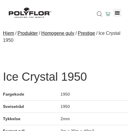
Hjem
/
Produkter
/
Homogene gulv
/
Prestige
/ Ice Crystal
1950
Ice Crystal 1950
Fargekode
1950
Sveisetråd
1950
Tykkelse
2mm