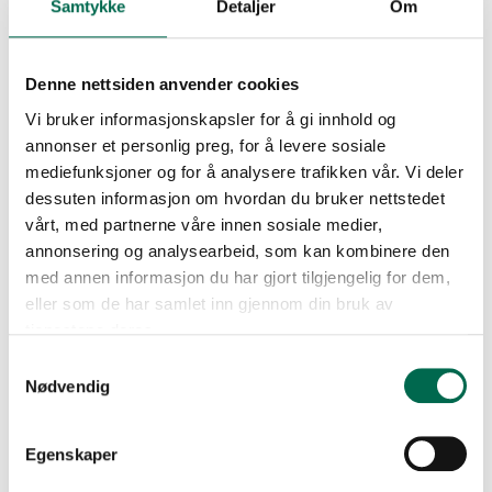
Samtykke
Detaljer
Om
Denne nettsiden anvender cookies
Vi bruker informasjonskapsler for å gi innhold og
annonser et personlig preg, for å levere sosiale
mediefunksjoner og for å analysere trafikken vår. Vi deler
dessuten informasjon om hvordan du bruker nettstedet
vårt, med partnerne våre innen sosiale medier,
Se med mørk bakgrunn
annonsering og analysearbeid, som kan kombinere den
med annen informasjon du har gjort tilgjengelig for dem,
eller som de har samlet inn gjennom din bruk av
Bestill en prøve – legg i kurv
tjenestene deres.
Samtykkevalg
Nødvendig
FLERE FARGER
Egenskaper
Alabaster 1600