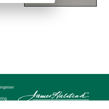
Pacific Blue 6244
Pebble Shore 6250
Rich Black 6252
Rock Salt 6251
ingelser
ring