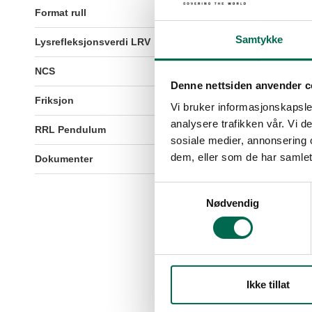
Format rull
2m x 20m = 40m2
Samtykke
Lysrefleksjonsverdi LRV
25
NCS
S 4500-N
Denne nettsiden anvender c
Friksjon
R11
Vi bruker informasjonskapsler
analysere trafikken vår. Vi 
RRL Pendulum
+45
sosiale medier, annonsering 
dem, eller som de har samlet
Dokumenter
Klikk her for å vise dokum
Samtykkevalg
Nødvendig
Ikke tillat