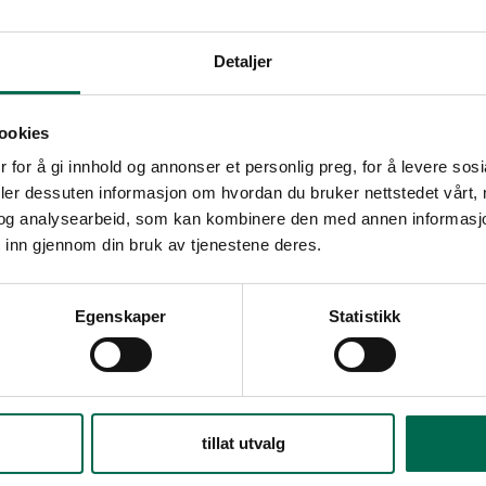
Detaljer
ookies
 for å gi innhold og annonser et personlig preg, for å levere sos
deler dessuten informasjon om hvordan du bruker nettstedet vårt,
og analysearbeid, som kan kombinere den med annen informasjon d
 inn gjennom din bruk av tjenestene deres.
enter
Se med mørk bakgrunn
Egenskaper
Statistikk
Bestill en prøve – legg i kurv
tillat utvalg