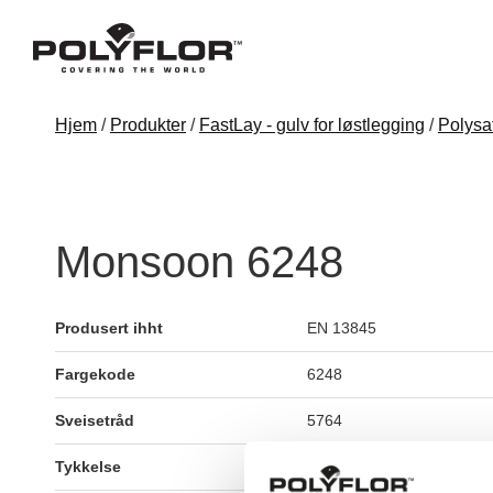
Hjem
/
Produkter
/
FastLay - gulv for løstlegging
/
Polysa
Monsoon 6248
Produsert ihht
EN 13845
Fargekode
6248
Sveisetråd
5764
Tykkelse
2,2mm