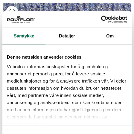
Titanium 8001
Samtykke
Detaljer
Om
Granite 8302
Denne nettsiden anvender cookies
Vi bruker informasjonskapsler for å gi innhold og
annonser et personlig preg, for å levere sosiale
mediefunksjoner og for å analysere trafikken vår. Vi deler
Oxide 1193
dessuten informasjon om hvordan du bruker nettstedet
vårt, med partnerne våre innen sosiale medier,
annonsering og analysearbeid, som kan kombinere den
med annen informasjon du har gjort tilgjengelig for dem,
Krypton 6100
eller som de har samlet inn gjennom din bruk av
tjenestene deres.
Samtykkevalg