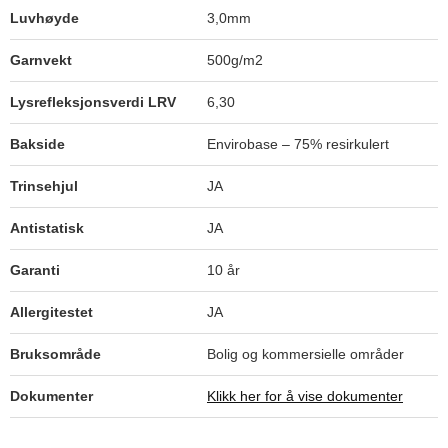
Luvhøyde
3,0mm
Garnvekt
500g/m2
Lysrefleksjonsverdi LRV
6,30
Tundra Taupe 1020
Bakside
Envirobase – 75% resirkulert
Trinsehjul
JA
Antistatisk
JA
Nordic Clay 1350
Garanti
10 år
Allergitestet
JA
Carbon 8007
Bruksområde
Bolig og kommersielle områder
Dokumenter
Klikk her for å vise dokumenter
Tungsten 8316