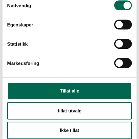
Se med mørk bakgrunn
Nødvendig
Zircon 6890
Bestill en prøve – legg i kurv
Egenskaper
Sea Blue 6011
Statistikk
FLERE FARGER
Markedsføring
Glacier 6013
Tillat alle
Hydrogen 6120
tillat utvalg
Ikke tillat
Marine 6310