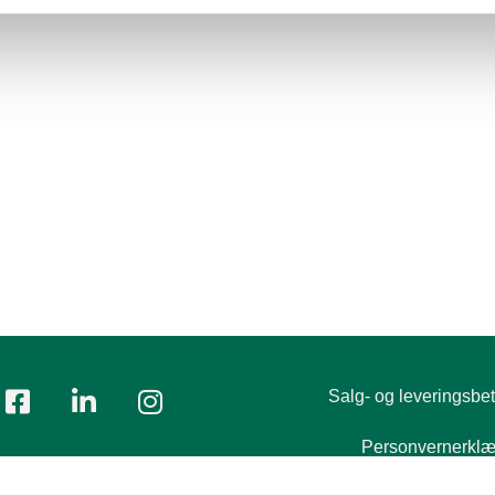
Salg- og leveringsbet
Personvernerklæ
Tlf.:
+47 23 00 84 00
ost:
firmapost@polyflor.no