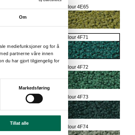
Colour 4E65
Om
Colour 4F71
iale mediefunksjoner og for å
 med partnerne våre innen
u har gjort tilgjengelig for
Colour 4F72
Markedsføring
Colour 4F73
Tillat alle
Colour 4F74