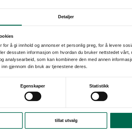
Detaljer
ookies
 for å gi innhold og annonser et personlig preg, for å levere sos
deler dessuten informasjon om hvordan du bruker nettstedet vårt,
og analysearbeid, som kan kombinere den med annen informasjon d
 inn gjennom din bruk av tjenestene deres.
r
r
Se med mørk bakgrunn
Egenskaper
Statistikk
Bestill en prøve – legg i kurv
tillat utvalg