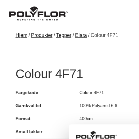
Hjem
/
Produkter
/
Tepper
/
Elara
/ Colour 4F71
Colour 4F71
Fargekode
Colour 4F71
Garnkvalitet
100% Polyamid 6.6
Format
400cm
Antall løkker
ca.1422/dm2