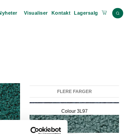
Nyheter
Visualiser
Kontakt
Lagersalg
Colour 2D91
Colour 3L74
Colour 3L75
FLERE FARGER
Colour 3L97