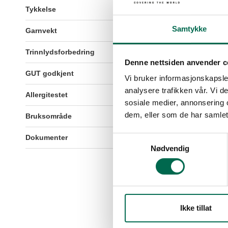
Tykkelse
ca.10,7mm
Samtykke
Garnvekt
1260g/m2
Trinnlydsforbedring
33dB
Denne nettsiden anvender c
GUT godkjent
JA
Vi bruker informasjonskapsler
analysere trafikken vår. Vi 
Allergitestet
JA
sosiale medier, annonsering 
dem, eller som de har samlet
Bruksområde
Bolig og kommersielle område
Dokumenter
Klikk her for å vise dokumente
Samtykkevalg
Nødvendig
Ikke tillat