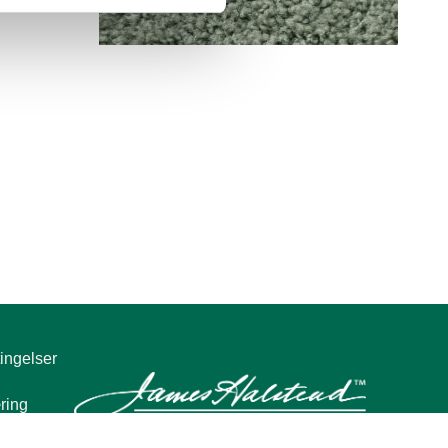
Colour 4F75
Colour 5S13
Colour 5S14
ingelser
Colour 5S23
ring