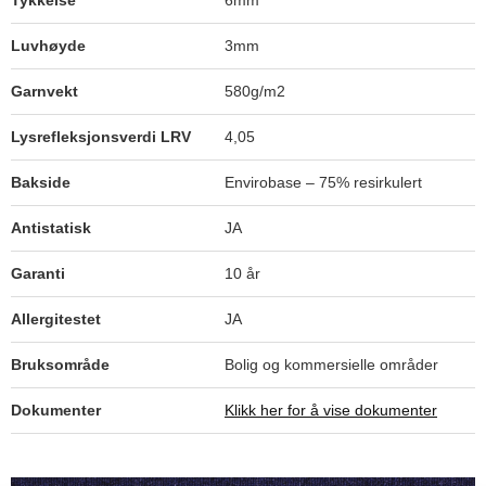
Tykkelse
6mm
Luvhøyde
3mm
Garnvekt
580g/m2
Lysrefleksjonsverdi LRV
4,05
Bakside
Envirobase – 75% resirkulert
Antistatisk
JA
Garanti
10 år
Allergitestet
JA
Bruksområde
Bolig og kommersielle områder
Dokumenter
Klikk her for å vise dokumenter