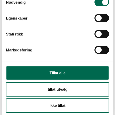
Nødvendig
Bestill en prøve – legg i kurv
Egenskaper
Statistikk
FLERE FARGER
Markedsføring
Apple
Tillat alle
Blue Moon
tillat utvalg
Blue Yonder
Ikke tillat