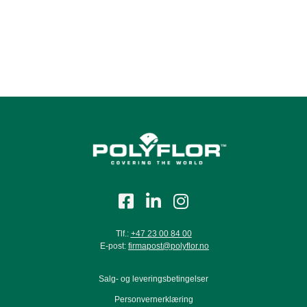
Sepia
Silver
Tlf.:
+47 23 00 84 00
E-post:
firmapost@polyflor.no
Salg- og leveringsbetingelser
Personvernerklæring