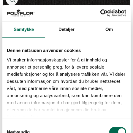
Charcoal
Samtykke
Detaljer
Om
Graphite
Denne nettsiden anvender cookies
Vi bruker informasjonskapsler for å gi innhold og
annonser et personlig preg, for å levere sosiale
Indigo
mediefunksjoner og for å analysere trafikken vår. Vi deler
dessuten informasjon om hvordan du bruker nettstedet
vårt, med partnerne våre innen sosiale medier,
annonsering og analysearbeid, som kan kombinere den
Kingfisher
med annen informasjon du har gjort tilgjengelig for dem,
eller som de har samlet inn gjennom din bruk av
tjenestene deres.
Se med mørk bakgrunn
Samtykkevalg
Lavender
Nødvendig