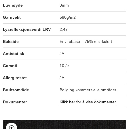
Luvhøyde
3mm
Garnvekt
580g/m2
Apple
Lysrefleksjonsverdi LRV
2,47
Bakside
Envirobase – 75% resirkulert
Antistatisk
JA
Blue Moon
Garanti
10 år
Allergitestet
JA
Blue Yonder
Bruksområde
Bolig og kommersielle områder
Dokumenter
Klikk her for å vise dokumenter
Blueberry