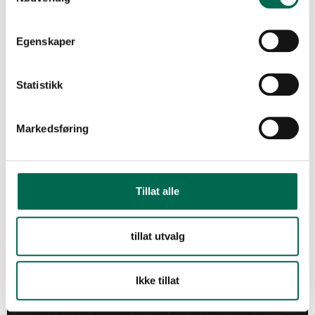
Bestill en prøve – legg i kurv
Egenskaper
Magneta Rock
Statistikk
FLERE FARGER
Markedsføring
Midnight
Tillat alle
Moorland
tillat utvalg
Onyx
Ikke tillat