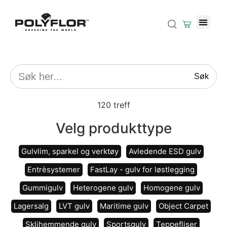
Søk
120
treff
Velg produkttype
Gulvlim, sparkel og verktøy
Avledende ESD gulv
Entrèsystemer
FastLay - gulv for løstlegging
Gummigulv
Heterogene gulv
Homogene gulv
Lagersalg
LVT gulv
Maritime gulv
Object Carpet
Sklihemmende gulv
Sportsgulv
Teppefliser