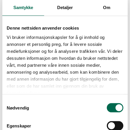
Teknisk datablad Expona Puzzle
Samtykke
Detaljer
Om
Teknisk datablad Expona Simplay
Denne nettsiden anvender cookies
19dB
Vi bruker informasjonskapsler for å gi innhold og
annonser et personlig preg, for å levere sosiale
Teknisk datablad Expona Simplay
mediefunksjoner og for å analysere trafikken vår. Vi deler
dessuten informasjon om hvordan du bruker nettstedet
PUR
vårt, med partnerne våre innen sosiale medier,
annonsering og analysearbeid, som kan kombinere den
Teknisk datablad Finesse EC
med annen informasjon du har gjort tilgjengelig for dem,
eller som de har samlet inn gjennom din bruk av
tjenestene deres.
Teknisk datablad Fusionline Acoustic
Samtykkevalg
Nødvendig
Teknisk datablad Kraiburg Sportec
Color
Egenskaper