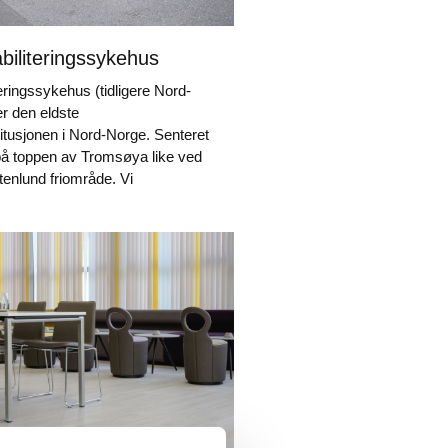
iliteringssykehus
ringssykehus (tidligere Nord-
r den eldste
stitusjonen i Nord-Norge. Senteret
l på toppen av Tromsøya like ved
tenlund friområde. Vi