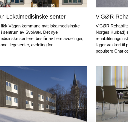
n Lokalmedisinske senter
ViGØR Rehab
1 fikk Vågan kommune nytt lokalmedisinske
ViGØR Rehabilite
 i sentrum av Svolvær. Det nye
Norges Kurbad) e
edisinske senteret består av flere avdelinger,
rehabiliteringsin
annet legesenter, avdeling for
ligger vakkert ti
populære Charlot