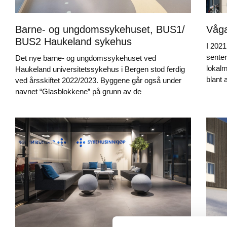
Barne- og ungdomssykehuset, BUS1/
Våga
BUS2 Haukeland sykehus
I 202
senter
Det nye barne- og ungdomssykehuset ved
lokalm
Haukeland universitetssykehus i Bergen stod ferdig
blant 
ved årsskiftet 2022/2023. Byggene går også under
navnet “Glasblokkene” på grunn av de