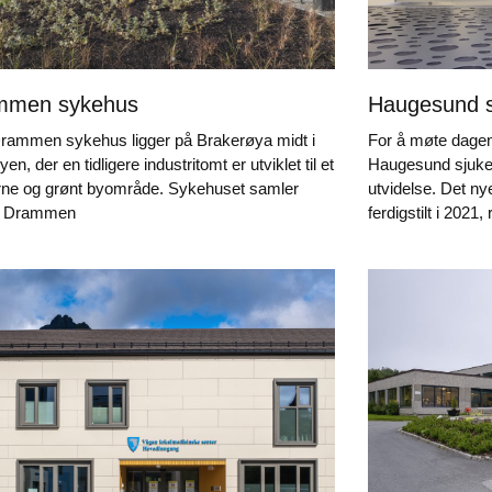
mmen sykehus
Haugesund 
rammen sykehus ligger på Brakerøya midt i
For å møte dagens
en, der en tidligere industritomt er utviklet til et
Haugesund sjuke
ne og grønt byområde. Sykehuset samler
utvidelse. Det ny
e Drammen
ferdigstilt i 2021