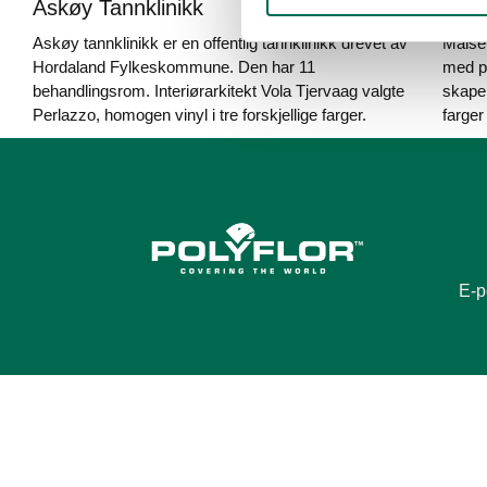
Askøy Tannklinikk
Kro
Askøy tannklinikk er en offentlig tannklinikk drevet av
Målset
Hordaland Fylkeskommune. Den har 11
med ps
behandlingsrom. Interiørarkitekt Vola Tjervaag valgte
skape 
Perlazzo, homogen vinyl i tre forskjellige farger.
farger
E-p