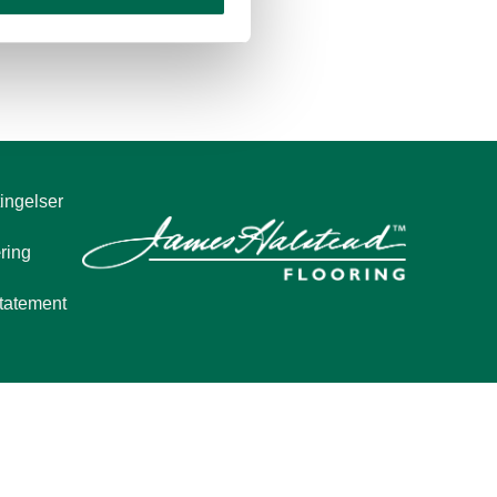
ingelser
ring
tatement