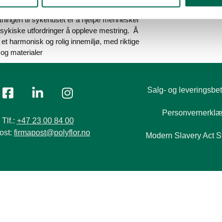
nstad DPS
ningen til sykehuset er å hjelpe mennesker
ykiske utfordringer å oppleve mestring. Å
et harmonisk og rolig innemiljø, med riktige
 og materialer
Salg- og leveringsbet
Personvernerklæ
Tlf.:
+47 23 00 84 00
ost:
firmapost@polyflor.no
Modern Slavery Act S