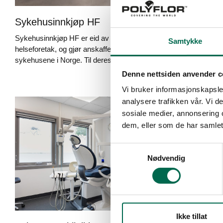
Sykehusinnkjøp HF
Fins
Sykehusinnkjøp HF er eid av landets fire regionale
Målset
Samtykke
helseforetak, og gjør anskaffelser på vegne av alle
mulig 
sykehusene i Norge. Til deres kontor i Tromsø har
i varm
Man
Denne nettsiden anvender c
Vi bruker informasjonskapsler
analysere trafikken vår. Vi 
sosiale medier, annonsering 
dem, eller som de har samlet
Samtykkevalg
Nødvendig
Ikke tillat