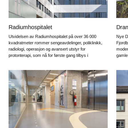
Radiumhospitalet
Dra
Utvidelsen av Radiumhospitalet på over 36 000
Nye D
kvadratmeter rommer sengeavdelinger, poliklinikk,
Fjordby
radiologi, operasjon og avansert utstyr for
moder
protonterapi, som nå for første gang tilbys i
gaml