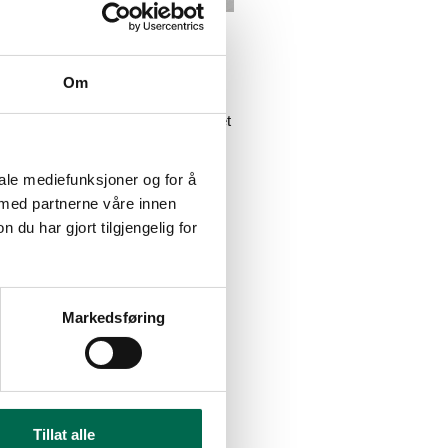
keland Sykehus
 å levert både tepper og Re/Cover
Om
k, sammen med våre flotte
a. ReCover green fra Vorwerk er et
iale mediefunksjoner og for å
 med partnerne våre innen
u har gjort tilgjengelig for
Markedsføring
Tillat alle