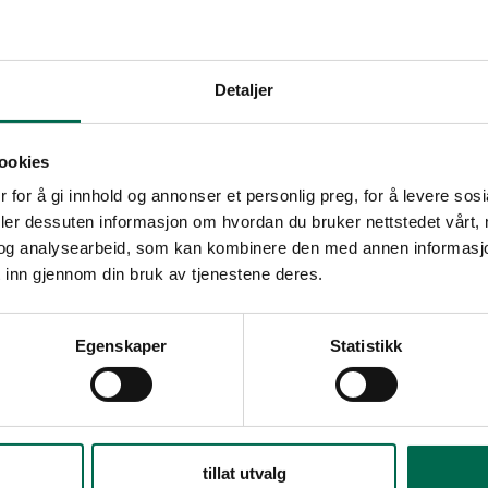
alhagen omsorgsenter
Bikuben Hau
tingen har vært å bygge et senter med minst
Vi er stolte over
Detaljer
institusjonspreg. Vegger, møbler og gardiner er
Green fra Vorwer
e jordfarger. Gulvene er ensfargede og matte.
designgulv Expon
ookies
 for å gi innhold og annonser et personlig preg, for å levere sos
deler dessuten informasjon om hvordan du bruker nettstedet vårt,
og analysearbeid, som kan kombinere den med annen informasjon d
 inn gjennom din bruk av tjenestene deres.
Egenskaper
Statistikk
tillat utvalg