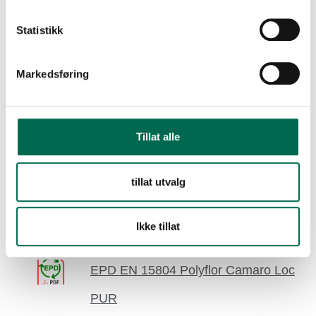
Statistikk
EPD EN 15804 Paragon Total
Contrast
Markedsføring
EPD EN 15804 Paragon Vital,
Tillat alle
Diversity, WSL, WSE, WSL, Strobe
tillat utvalg
EPD EN 15804 Polyclad Pro Pu
EPD EN 15804 Polyflor 2000 -XL Pu
Ikke tillat
EPD EN 15804 Polyflor Camaro Loc
PUR