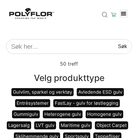
Søk
50
treff
Velg produkttype
Gulvlim, sparkel og verktøy
Avledende ESD gulv
Entrèsystemer
FastLay - gulv for løstlegging
Gummigulv
Heterogene gulv
Homogene gulv
Lagersalg
LVT gulv
Maritime gulv
Object Carpet
Sklihemmende gulv
Sportsgulv
Teppefliser