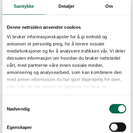
gulvbelegg
Samtykke
Detaljer
Om
EPD EN 15804 Expona Clic 19dB
Denne nettsiden anvender cookies
Vi bruker informasjonskapsler for å gi innhold og
EPD EN 15804 Expona Design PUR
annonser et personlig preg, for å levere sosiale
mediefunksjoner og for å analysere trafikken vår. Vi deler
dessuten informasjon om hvordan du bruker nettstedet
EPD EN 15804 Expona Flow, Polyflor
vårt, med partnerne våre innen sosiale medier,
Forest fx og Polyflor Bloc
annonsering og analysearbeid, som kan kombinere den
med annen informasjon du har gjort tilgjengelig for dem,
eller som de har samlet inn gjennom din bruk av
EPD EN 15804 Expona Simplay ,
tjenestene deres.
Expona Puzzle
Samtykkevalg
Nødvendig
EPD EN 15804 Expona Simplay
Egenskaper
19dB