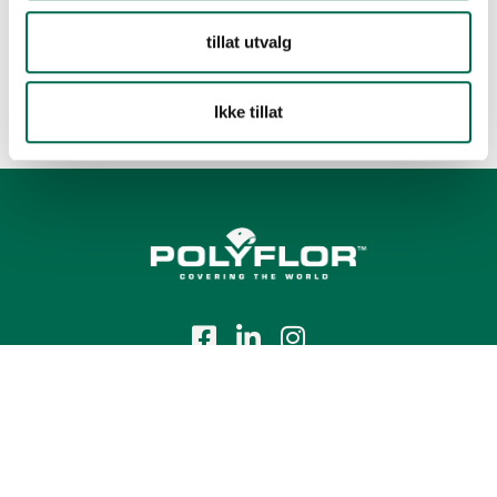
tillat utvalg
Ikke tillat
Tlf.:
+47 23 00 84 00
E-post:
firmapost@polyflor.no
Salg- og leveringsbetingelser