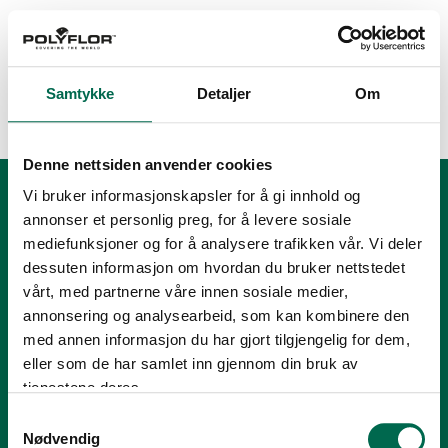
Samtykke
Detaljer
Om
Category:
Skole
Denne nettsiden anvender cookies
Vi bruker informasjonskapsler for å gi innhold og
annonser et personlig preg, for å levere sosiale
mediefunksjoner og for å analysere trafikken vår. Vi deler
dessuten informasjon om hvordan du bruker nettstedet
vårt, med partnerne våre innen sosiale medier,
annonsering og analysearbeid, som kan kombinere den
med annen informasjon du har gjort tilgjengelig for dem,
Tlf.:
+47 23 00 84 00
eller som de har samlet inn gjennom din bruk av
E-post:
firmapost@polyflor.no
tjenestene deres.
Samtykkevalg
Salg- og leveringsbetingelser
Nødvendig