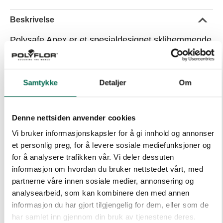
Beskrivelse
Polysafe Apex er et spesialdesignet sklihemmende
gulv med vedvarende sklihemming for områder
innen matproduksjon og behandling hvor det er
Samtykke
Detaljer
Om
stor fare for væsker og vann på gulvet
Spesifikasjoner
Denne nettsiden anvender cookies
Bruksområder
Vi bruker informasjonskapsler for å gi innhold og annonser
et personlig preg, for å levere sosiale mediefunksjoner og
Leggeanvisning og dokumenter
for å analysere trafikken vår. Vi deler dessuten
informasjon om hvordan du bruker nettstedet vårt, med
Valg av farge/design
partnerne våre innen sosiale medier, annonsering og
analysearbeid, som kan kombinere den med annen
informasjon du har gjort tilgjengelig for dem, eller som de
har samlet inn gjennom din bruk av tjenestene deres.