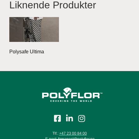
Liknende Produkter
Polysafe Ultima
Tlf.:
+47 23 00 84 00
E-post:
firmapost@polyflor.no