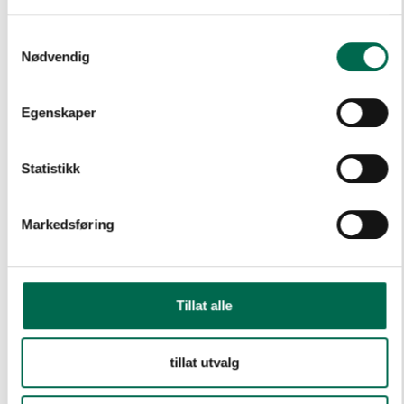
Samtykkevalg
Lagervare
Nødvendig
Egenskaper
Chromite 4202
Statistikk
Markedsføring
Biotite 4203
Tillat alle
Breccia 4204
tillat utvalg