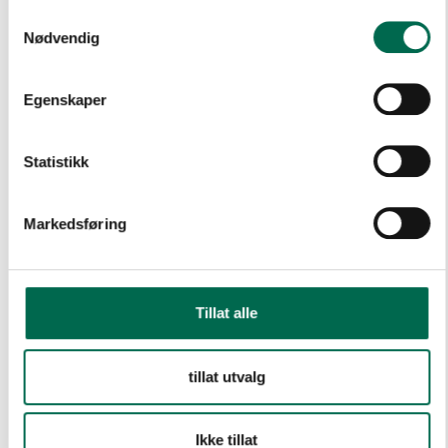
Samtykkevalg
Nødvendig
Mouse 830
Egenskaper
Statistikk
Lupus Grey 811
Markedsføring
Tillat alle
Skylight 640
tillat utvalg
Ikke tillat