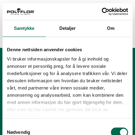
Samtykke
Detaljer
Om
EC1 plus
Denne nettsiden anvender cookies
Vi bruker informasjonskapsler for å gi innhold og
annonser et personlig preg, for å levere sosiale
mediefunksjoner og for å analysere trafikken vår. Vi deler
dessuten informasjon om hvordan du bruker nettstedet
vårt, med partnerne våre innen sosiale medier,
annonsering og analysearbeid, som kan kombinere den
med annen informasjon du har gjort tilgjengelig for dem,
Tlf.:
+47 23 00 84 00
eller som de har samlet inn gjennom din bruk av
E-post:
firmapost@polyflor.no
tjenestene deres.
Samtykkevalg
Salg- og leveringsbetingelser
Nødvendig