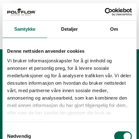
Samtykke
Detaljer
Om
Floor Score
Denne nettsiden anvender cookies
Vi bruker informasjonskapsler for å gi innhold og
annonser et personlig preg, for å levere sosiale
mediefunksjoner og for å analysere trafikken vår. Vi deler
dessuten informasjon om hvordan du bruker nettstedet
vårt, med partnerne våre innen sosiale medier,
annonsering og analysearbeid, som kan kombinere den
med annen informasjon du har gjort tilgjengelig for dem,
Tlf.:
+47 23 00 84 00
eller som de har samlet inn gjennom din bruk av
E-post:
firmapost@polyflor.no
tjenestene deres.
Samtykkevalg
Salg- og leveringsbetingelser
Nødvendig