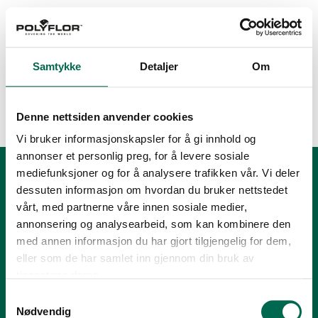
Samtykke
Detaljer
Om
Greenguard Gold
kombi
Denne nettsiden anvender cookies
Vi bruker informasjonskapsler for å gi innhold og
annonser et personlig preg, for å levere sosiale
mediefunksjoner og for å analysere trafikken vår. Vi deler
dessuten informasjon om hvordan du bruker nettstedet
vårt, med partnerne våre innen sosiale medier,
annonsering og analysearbeid, som kan kombinere den
med annen informasjon du har gjort tilgjengelig for dem,
eller som de har samlet inn gjennom din bruk av
tjenestene deres.
Tlf.:
+47 23 00 84 00
Samtykkevalg
E-post:
firmapost@polyflor.no
Nødvendig