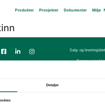
Produkter
Prosjekter
Dokumenter
Miljø
tinn
Salg- og leveringsbet
Personvernerklæ
Tlf.:
+47 23 00 84 00
ost:
firmapost@polyflor.no
Modern Slavery Act S
Detaljer
ookies