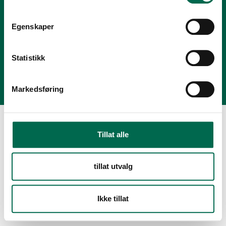
Tlf.:
+47 23 00 84 00
E-post:
firmapost@polyflor.no
Egenskaper
Salg- og leveringsbetingelser
Personvernerklæring
Statistikk
Modern Slavery Act Statement
Markedsføring
Tillat alle
tillat utvalg
Ikke tillat