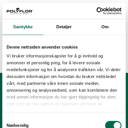
Samtykke
Detaljer
Om
SCS Global Services
Indoor Air Advantage
Denne nettsiden anvender cookies
Vi bruker informasjonskapsler for å gi innhold og
Gold
annonser et personlig preg, for å levere sosiale
mediefunksjoner og for å analysere trafikken vår. Vi deler
dessuten informasjon om hvordan du bruker nettstedet
vårt, med partnerne våre innen sosiale medier,
annonsering og analysearbeid, som kan kombinere den
med annen informasjon du har gjort tilgjengelig for dem,
eller som de har samlet inn gjennom din bruk av
tjenestene deres.
Samtykkevalg
Nødvendig