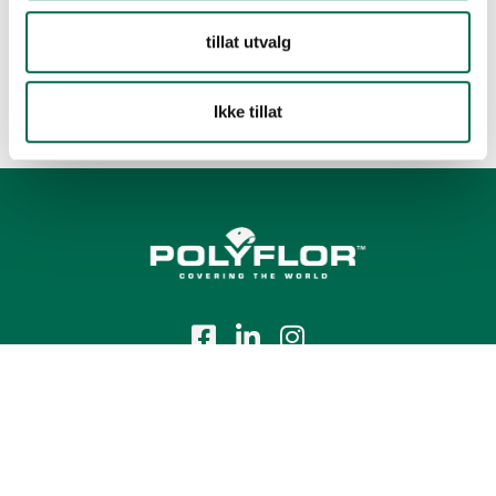
tillat utvalg
Ikke tillat
Tlf.:
+47 23 00 84 00
E-post:
firmapost@polyflor.no
Salg- og leveringsbetingelser