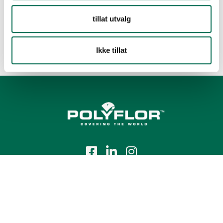
tillat utvalg
Ikke tillat
Tlf.:
+47 23 00 84 00
E-post:
firmapost@polyflor.no
Salg- og leveringsbetingelser