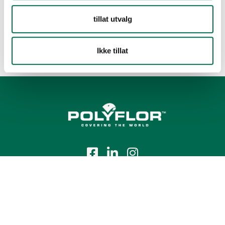
tillat utvalg
Ikke tillat
Tlf.:
+47 23 00 84 00
E-post:
firmapost@polyflor.no
Salg- og leveringsbetingelser