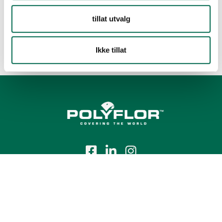
tillat utvalg
Ikke tillat
Tlf.:
+47 23 00 84 00
E-post:
firmapost@polyflor.no
Salg- og leveringsbetingelser