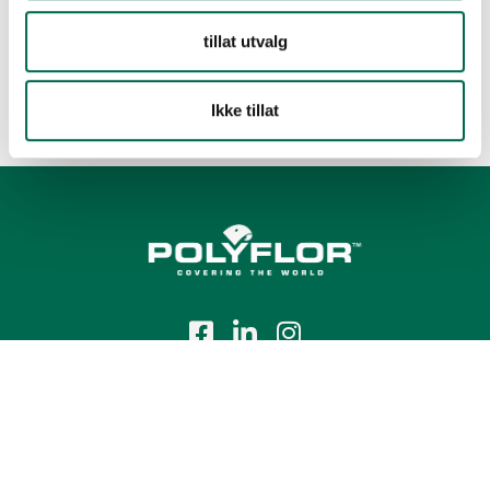
tillat utvalg
Ikke tillat
Tlf.:
+47 23 00 84 00
E-post:
firmapost@polyflor.no
Salg- og leveringsbetingelser