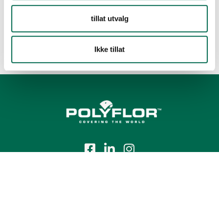
tillat utvalg
Ikke tillat
Tlf.:
+47 23 00 84 00
E-post:
firmapost@polyflor.no
Salg- og leveringsbetingelser