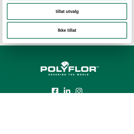
tillat utvalg
Ikke tillat
Tlf.:
+47 23 00 84 00
E-post:
firmapost@polyflor.no
Salg- og leveringsbetingelser