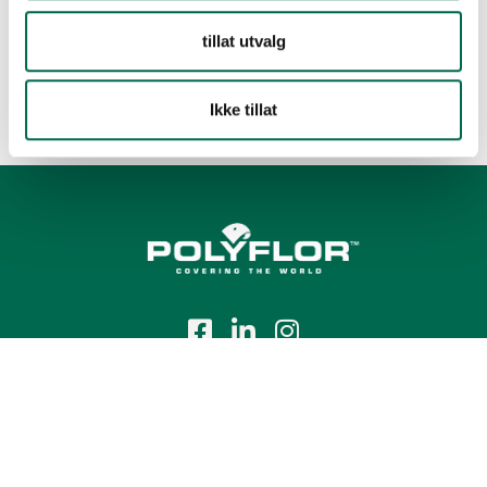
tillat utvalg
Ikke tillat
Tlf.:
+47 23 00 84 00
E-post:
firmapost@polyflor.no
Salg- og leveringsbetingelser