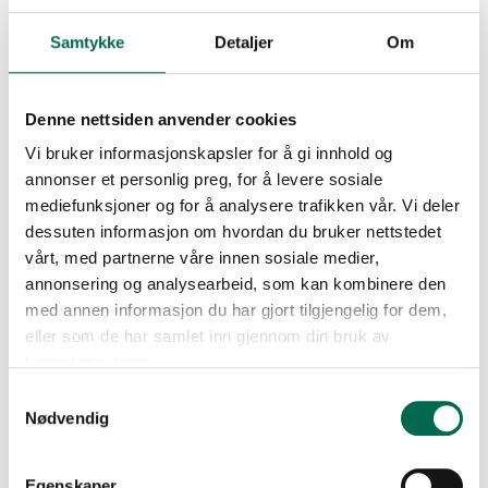
spare mye tid, både på forarbeid og installasjon.
Samtykke
Detaljer
Om
Gulvet kan nemlig monteres rett på de fleste
underlag, som betyr at du sparer betydelig
Denne nettsiden anvender cookies
ressursbruk på forberedelse av undergulv.
Vi bruker informasjonskapsler for å gi innhold og
Kolleksjonen byr også på noen unike muligheter
annonser et personlig preg, for å levere sosiale
for materialkombinasjoner. Fordi Expona Simplay
mediefunksjoner og for å analysere trafikken vår. Vi deler
dessuten informasjon om hvordan du bruker nettstedet
har den perfekte høyden for å legges kant-i-kant
vårt, med partnerne våre innen sosiale medier,
med en hvilken som helst standard teppeflis, kan
annonsering og analysearbeid, som kan kombinere den
du kombinere materialene uten å bruke gulvlist.
med annen informasjon du har gjort tilgjengelig for dem,
Det er praktisk når du har store lokaler hvor ulike
eller som de har samlet inn gjennom din bruk av
tjenestene deres.
soner har ulike krav til lydisolasjon. I et kontorbygg
Samtykkevalg
vil du for eksempel kunne installere Expona
Nødvendig
Simplay i korridorer og oppnå en sømløs
overgang til teppefliser i et åpent kontorlandskap.
Egenskaper