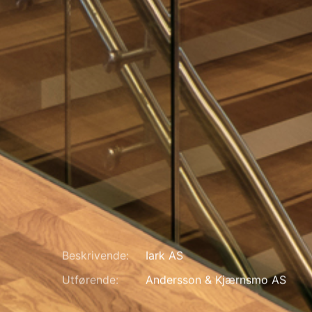
Beskrivende:
Iark AS
Utførende:
Andersson & Kjærnsmo AS