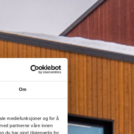
Om
iale mediefunksjoner og for å
 med partnerne våre innen
u har gjort tilgjengelig for