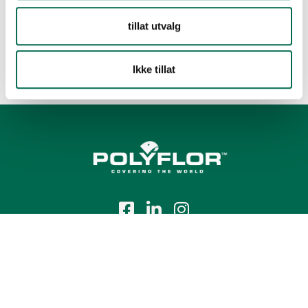
tillat utvalg
Ikke tillat
Tlf.:
+47 23 00 84 00
E-post:
firmapost@polyflor.no
Salg- og leveringsbetingelser