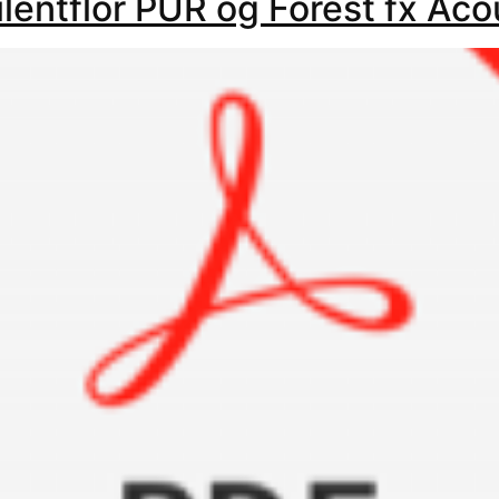
Silentflor PUR og Forest fx Ac