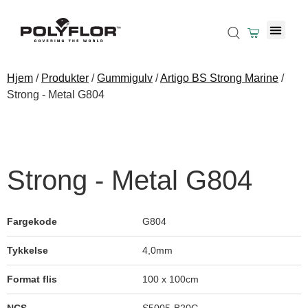
Hjem
/
Produkter
/
Gummigulv
/
Artigo BS Strong Marine
/
Strong - Metal G804
Strong - Metal G804
Fargekode
G804
Tykkelse
4,0mm
Format flis
100 x 100cm