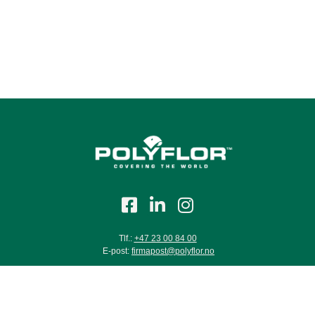
Tlf.:
+47 23 00 84 00
E-post:
firmapost@polyflor.no
Salg- og leveringsbetingelser
Personvernerklæring