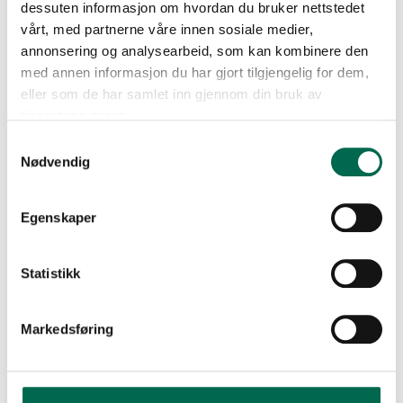
dessuten informasjon om hvordan du bruker nettstedet
vårt, med partnerne våre innen sosiale medier,
annonsering og analysearbeid, som kan kombinere den
med annen informasjon du har gjort tilgjengelig for dem,
eller som de har samlet inn gjennom din bruk av
tjenestene deres.
Samtykkevalg
Nødvendig
Se med mørk bakgrunn
Egenskaper
Bestill en prøve – legg i kurv
Statistikk
FLERE FARGER
Markedsføring
Strong - Carbon N004