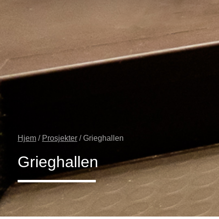
Hjem
/
Prosjekter
/ Grieghallen
Grieghallen