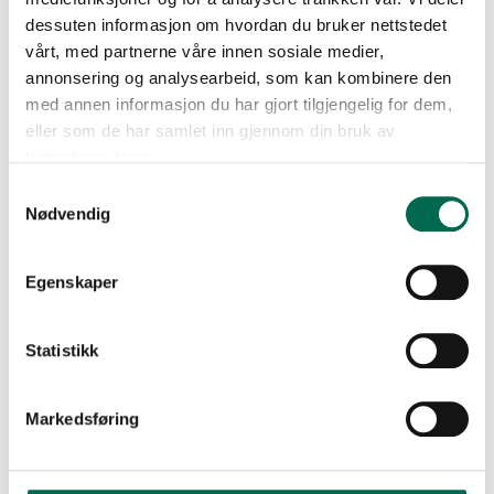
Klikkvinyl i naturtro betong og steindesign
dessuten informasjon om hvordan du bruker nettstedet
vårt, med partnerne våre innen sosiale medier,
Vinylgulv til bad og våtrom
annonsering og analysearbeid, som kan kombinere den
med annen informasjon du har gjort tilgjengelig for dem,
eller som de har samlet inn gjennom din bruk av
tjenestene deres.
Samtykkevalg
Nødvendig
Egenskaper
Statistikk
Markedsføring
Frisk opp baderommet med våtromsbelegg i
trendriktige design og farger