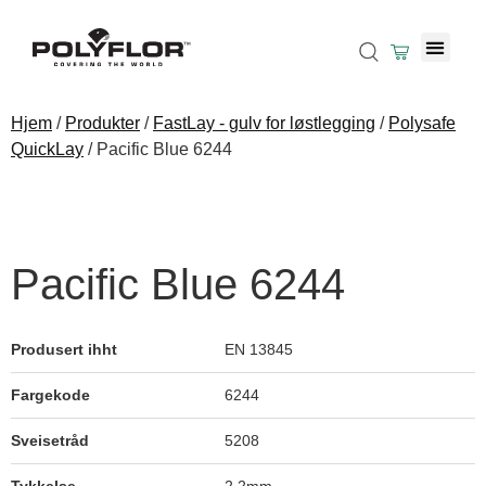
Hjem
/
Produkter
/
FastLay - gulv for løstlegging
/
Polysafe
QuickLay
/ Pacific Blue 6244
Pacific Blue 6244
Produsert ihht
EN 13845
Fargekode
6244
Sveisetråd
5208