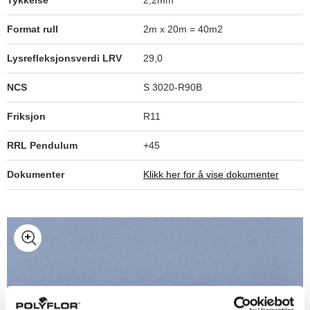
Tykkelse
2,2mm
Format rull
2m x 20m = 40m2
Lysrefleksjonsverdi LRV
29,0
NCS
S 3020-R90B
Friksjon
R11
RRL Pendulum
+45
Dokumenter
Klikk her for å vise dokumenter