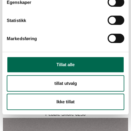
Egenskaper
FLERE FARGER
Statistikk
Mocha 6249
Markedsføring
Monsoon 6248
Tillat alle
tillat utvalg
Pacific Blue 6244
Ikke tillat
Pebble Shore 6250