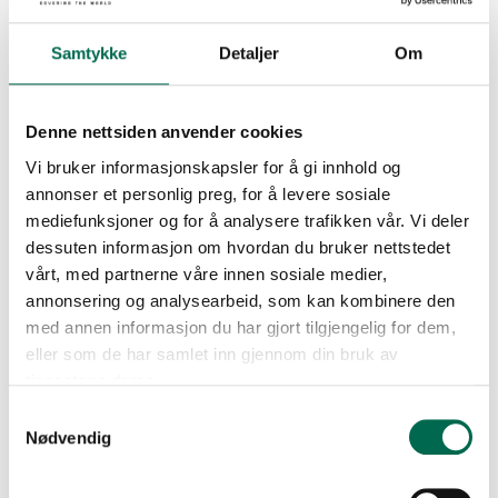
Samtykke
Detaljer
Om
Denne nettsiden anvender cookies
Americano 6256
Vi bruker informasjonskapsler for å gi innhold og
annonser et personlig preg, for å levere sosiale
mediefunksjoner og for å analysere trafikken vår. Vi deler
dessuten informasjon om hvordan du bruker nettstedet
Azure 6255
vårt, med partnerne våre innen sosiale medier,
annonsering og analysearbeid, som kan kombinere den
med annen informasjon du har gjort tilgjengelig for dem,
Se med mørk bakgrunn
eller som de har samlet inn gjennom din bruk av
Glacier 6241
tjenestene deres.
Samtykkevalg
Bestill en prøve – legg i kurv
Nødvendig
Midnight Blue 6245